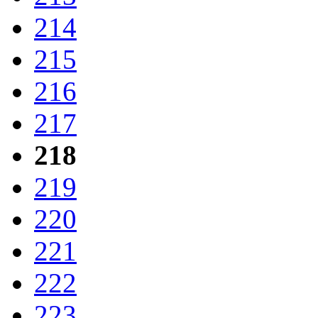
214
215
216
217
218
219
220
221
222
223