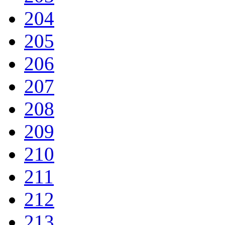
204
205
206
207
208
209
210
211
212
213